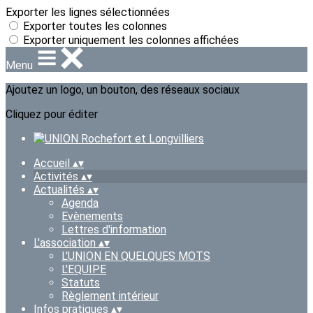
Exporter les lignes sélectionnées
Exporter toutes les colonnes
Exporter uniquement les colonnes affichées
Menu
Ajoutez un logo, un bouton, des réseaux sociaux
Cliquez pour éditer
Accueil
▴
▾
Activités
▴
▾
Actualités
▴
▾
Agenda
Evènements
Lettres d'information
L'association
▴
▾
L'UNION EN QUELQUES MOTS
L'EQUIPE
Statuts
Règlement intérieur
Infos pratiques
▴
▾